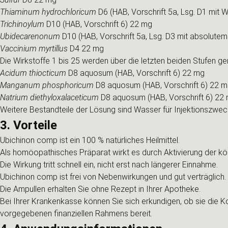
Thiaminum hydrochloricum
D6 (HAB, Vorschrift 5a, Lsg. D1 mit 
Trichinoylum
D10 (HAB, Vorschrift 6) 22 mg
Ubidecarenonum
D10 (HAB, Vorschrift 5a, Lsg. D3 mit absolute
Vaccinium myrtillus
D4 22 mg
Die Wirkstoffe 1 bis 25 werden über die letzten beiden Stufen g
Acidum thiocticum
D8 aquosum (HAB, Vorschrift 6) 22 mg
Manganum phosphoricum
D8 aquosum (HAB, Vorschrift 6) 22 
Natrium diethyloxalaceticum
D8 aquosum (HAB, Vorschrift 6) 22 
Weitere Bestandteile der Lösung sind Wasser für Injektionszwec
3. Vorteile
Ubichinon comp ist ein 100 % natürliches Heilmittel.
Als homöopathisches Präparat wirkt es durch Aktivierung der kör
Die Wirkung tritt schnell ein, nicht erst nach längerer Einnahme.
Ubichinon comp ist frei von Nebenwirkungen und gut verträglich
Die Ampullen erhalten Sie ohne Rezept in Ihrer Apotheke.
Bei Ihrer Krankenkasse können Sie sich erkundigen, ob sie die K
vorgegebenen finanziellen Rahmens bereit.