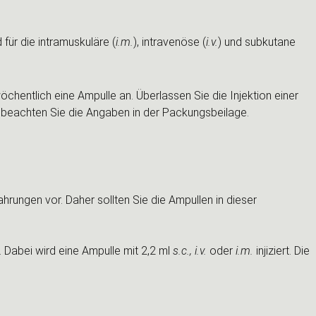
für die intramuskuläre (
i.m.
), intravenöse (
i.v.
) und subkutane
öchentlich eine Ampulle an. Überlassen Sie die Injektion einer
d beachten Sie die Angaben in der Packungsbeilage.
ungen vor. Daher sollten Sie die Ampullen in dieser
Dabei wird eine Ampulle mit 2,2 ml
s.c., i.v.
oder
i.m.
injiziert. Die