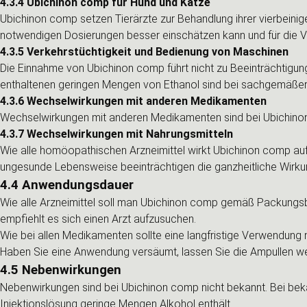
4.3.4 Ubichinon comp für Hund und Katze
Ubichinon comp setzen Tierärzte zur Behandlung ihrer vierbeinig
notwendigen Dosierungen besser einschätzen kann und für die Ve
4.3.5 Verkehrstüchtigkeit und Bedienung von Maschinen
Die Einnahme von Ubichinon comp führt nicht zu Beeinträchtigu
enthaltenen geringen Mengen von Ethanol sind bei sachgemäßer
4.3.6 Wechselwirkungen mit anderen Medikamenten
Wechselwirkungen mit anderen Medikamenten sind bei Ubichinon
4.3.7 Wechselwirkungen mit Nahrungsmitteln
Wie alle homöopathischen Arzneimittel wirkt Ubichinon comp auf 
ungesunde Lebensweise beeinträchtigen die ganzheitliche Wirkun
4.4 Anwendungsdauer
Wie alle Arzneimittel soll man Ubichinon comp gemäß Packungsbe
empfiehlt es sich einen Arzt aufzusuchen.
Wie bei allen Medikamenten sollte eine langfristige Verwendung nu
Haben Sie eine Anwendung versäumt, lassen Sie die Ampullen weite
4.5 Nebenwirkungen
Nebenwirkungen sind bei Ubichinon comp nicht bekannt. Bei bekan
Injektionslösung geringe Mengen Alkohol enthält.