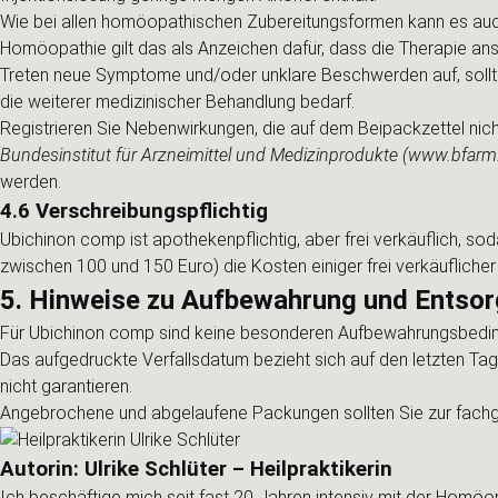
Wie bei allen homöopathischen Zubereitungsformen kann es au
Homöopathie gilt das als Anzeichen dafür, dass die Therapie ansc
Treten neue Symptome und/oder unklare Beschwerden auf, sollten
die weiterer medizinischer Behandlung bedarf.
Registrieren Sie Nebenwirkungen, die auf dem Beipackzettel nicht
Bundesinstitut für Arzneimittel und Medizinprodukte (www.bfarm
werden.
4.6 Verschreibungspflichtig
Ubichinon comp ist apothekenpflichtig, aber frei verkäuflich, so
zwischen 100 und 150 Euro) die Kosten einiger frei verkäuflicher
5. Hinweise zu Aufbewahrung und Entso
Für Ubichinon comp sind keine besonderen Aufbewahrungsbeding
Das aufgedruckte Verfallsdatum bezieht sich auf den letzten Ta
nicht garantieren.
Angebrochene und abgelaufene Packungen sollten Sie zur fachg
Autorin: Ulrike Schlüter – Heilpraktikerin
Ich beschäftige mich seit fast 20 Jahren intensiv mit der Homö