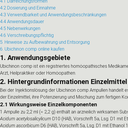
4.1 Darreichungsformen
4.2 Dosierung und Einnahme
4.3 Verwendbarkeit und Anwendungsbeschränkungen
4.4 Anwendungsdauer
4.5 Nebenwirkungen
4.6 Verschreibungspflichtig
5. Hinweise zu Aufbewahrung und Entsorgung
6. Ubichinon comp online kaufen
1. Anwendungsgebiete
Ubichinon comp ist ein registriertes homöopathisches Medikame
Arzt, Heilpraktiker oder Homöopathen.
2. Hintergrundinformationen Einzelmittel
Bei der Injektionslösung der Ubichinon comp Ampullen handelt es
der Einzelmittel, ihre Potenzierung und Mischung zum fertigen 
2.1 Wirkungsweise Einzelkomponenten
1 Ampulle zu 2,2 ml (= 2,2 g) enthält an arzneilich wirksamen Sub
Acidum acetylosalicylicum
D10 (HAB, Vorschrift 5a, Lsg. D1 mit 
Acidum ascorbicum
D6 (HAB, Vorschrift 5a, Lsg. D1 mit Ethanol