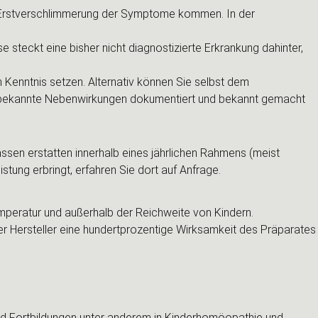
 Erstverschlimmerung der Symptome kommen. In der
steckt eine bisher nicht diagnostizierte Erkrankung dahinter,
n Kenntnis setzen. Alternativ können Sie selbst dem
unbekannte Nebenwirkungen dokumentiert und bekannt gemacht
assen erstatten innerhalb eines jährlichen Rahmens (meist
tung erbringt, erfahren Sie dort auf Anfrage.
peratur und außerhalb der Reichweite von Kindern.
r Hersteller eine hundertprozentige Wirksamkeit des Präparates
 und Fortbildungen unter anderem in Kinderhomöopathie und