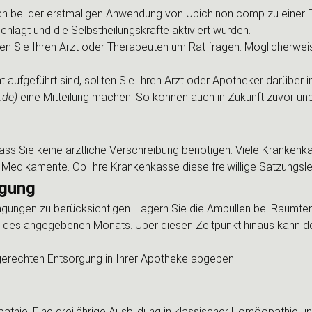
ch bei der erstmaligen Anwendung von Ubichinon comp zu einer
hlägt und die Selbstheilungskräfte aktiviert wurden.
 Sie Ihren Arzt oder Therapeuten um Rat fragen. Möglicherweise 
 aufgeführt sind, sollten Sie Ihren Arzt oder Apotheker darüber i
.de)
eine Mitteilung machen. So können auch in Zukunft zuvor 
dass Sie keine ärztliche Verschreibung benötigen. Viele Krankenk
 Medikamente. Ob Ihre Krankenkasse diese freiwillige Satzungsleis
rgung
ungen zu berücksichtigen. Lagern Sie die Ampullen bei Raumtem
g des angegebenen Monats. Über diesen Zeitpunkt hinaus kann de
erechten Entsorgung in Ihrer Apotheke abgeben.
opathie. Eine dreijährige Ausbildung in klassischer Homöopathie