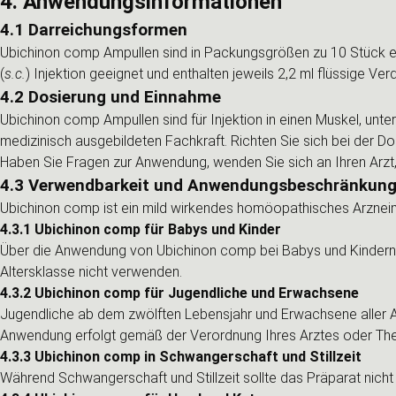
4. Anwendungsinformationen
4.1 Darreichungsformen
Ubichinon comp Ampullen sind in Packungsgrößen zu 10 Stück erhä
(
s.c.
) Injektion geeignet und enthalten jeweils 2,2 ml flüssige Ver
4.2 Dosierung und Einnahme
Ubichinon comp Ampullen sind für Injektion in einen Muskel, unter
medizinisch ausgebildeten Fachkraft. Richten Sie sich bei der 
Haben Sie Fragen zur Anwendung, wenden Sie sich an Ihren Arzt,
4.3 Verwendbarkeit und Anwendungsbeschränkun
Ubichinon comp ist ein mild wirkendes homöopathisches Arzneimi
4.3.1 Ubichinon comp für Babys und Kinder
Über die Anwendung von Ubichinon comp bei Babys und Kindern un
Altersklasse nicht verwenden.
4.3.2 Ubichinon comp für Jugendliche und Erwachsene
Jugendliche ab dem zwölften Lebensjahr und Erwachsene aller A
Anwendung erfolgt gemäß der Verordnung Ihres Arztes oder The
4.3.3 Ubichinon comp in Schwangerschaft und Stillzeit
Während Schwangerschaft und Stillzeit sollte das Präparat nich