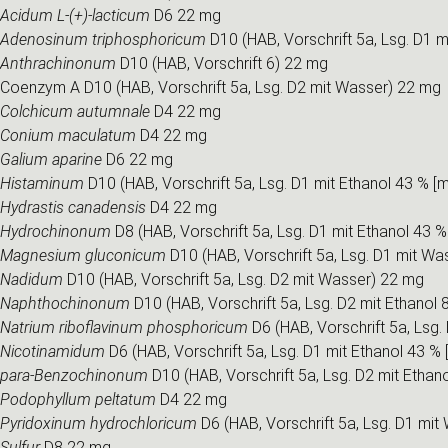
Acidum L-(+)-lacticum
D6 22 mg
Adenosinum triphosphoricum
D10 (HAB, Vorschrift 5a, Lsg. D1 
Anthrachinonum
D10 (HAB, Vorschrift 6) 22 mg
Coenzym A D10 (HAB, Vorschrift 5a, Lsg. D2 mit Wasser) 22 mg
Colchicum autumnale
D4 22 mg
Conium maculatum
D4 22 mg
Galium aparine
D6 22 mg
Histaminum
D10 (HAB, Vorschrift 5a, Lsg. D1 mit Ethanol 43 % [
Hydrastis canadensis
D4 22 mg
Hydrochinonum
D8 (HAB, Vorschrift 5a, Lsg. D1 mit Ethanol 43 
Magnesium gluconicum
D10 (HAB, Vorschrift 5a, Lsg. D1 mit Wa
Nadidum
D10 (HAB, Vorschrift 5a, Lsg. D2 mit Wasser) 22 mg
Naphthochinonum
D10 (HAB, Vorschrift 5a, Lsg. D2 mit Ethanol
Natrium riboflavinum phosphoricum
D6 (HAB, Vorschrift 5a, Lsg
Nicotinamidum
D6 (HAB, Vorschrift 5a, Lsg. D1 mit Ethanol 43 %
para-Benzochinonum
D10 (HAB, Vorschrift 5a, Lsg. D2 mit Ethan
Podophyllum peltatum
D4 22 mg
Pyridoxinum hydrochloricum
D6 (HAB, Vorschrift 5a, Lsg. D1 mi
Sulfur
D8 22 mg