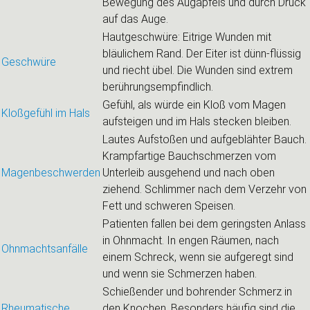
Bewegung des Augapfels und durch Druck
auf das Auge.
Hautgeschwüre: Eitrige Wunden mit
bläulichem Rand. Der Eiter ist dünn-flüssig
Geschwüre
und riecht übel. Die Wunden sind extrem
berührungsempfindlich.
Gefühl, als würde ein Kloß vom Magen
Kloßgefühl im Hals
aufsteigen und im Hals stecken bleiben.
Lautes Aufstoßen und aufgeblähter Bauch.
Krampfartige Bauchschmerzen vom
Magenbeschwerden
Unterleib ausgehend und nach oben
ziehend. Schlimmer nach dem Verzehr von
Fett und schweren Speisen.
Patienten fallen bei dem geringsten Anlass
in Ohnmacht. In engen Räumen, nach
Ohnmachtsanfälle
einem Schreck, wenn sie aufgeregt sind
und wenn sie Schmerzen haben.
Schießender und bohrender Schmerz in
Rheumatische
den Knochen. Besonders häufig sind die