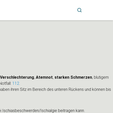
r Verschlechterung
,
Atemnot
,
starken Schmerzen
, blutigem
otfall:
112
.
aben ihren Sitz im Bereich des unteren Rückens und können bis
Ischiasbeschwerden/Ischialgie beitragen kann.