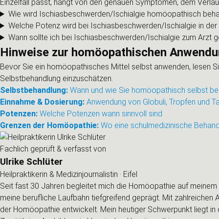
Einzelfall passt, hängt von den genauen Symptomen, dem Verlauf
Wie wird Ischiasbeschwerden/Ischialgie homöopathisch beha
Welche Potenz wird bei Ischiasbeschwerden/Ischialgie in de
Wann sollte ich bei Ischiasbeschwerden/Ischialgie zum Arzt 
Hinweise zur homöopathischen Anwend
Bevor Sie ein homöopathisches Mittel selbst anwenden, lesen Sie 
Selbstbehandlung einzuschätzen.
Selbstbehandlung:
Wann und wie Sie homöopathisch selbst be
Einnahme & Dosierung:
Anwendung von Globuli, Tropfen und Ta
Potenzen:
Welche Potenzen wann sinnvoll sind
Grenzen der Homöopathie:
Wo eine schulmedizinische Behandl
Fachlich geprüft & verfasst von
Ulrike Schlüter
Heilpraktikerin & Medizinjournalistin · Eifel
Seit fast 30 Jahren begleitet mich die Homöopathie auf meinem 
meine berufliche Laufbahn tiefgreifend geprägt. Mit zahlreichen 
der Homöopathie entwickelt. Mein heutiger Schwerpunkt liegt in 