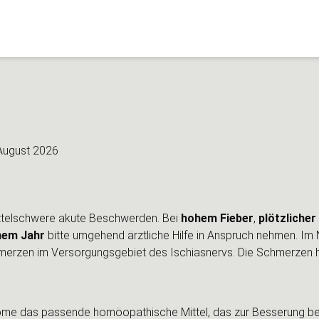
August 2026
ittelschwere akute Beschwerden. Bei
hohem Fieber
,
plötzliche
nem Jahr
bitte umgehend ärztliche Hilfe in Anspruch nehmen. Im N
merzen im Versorgungsgebiet des Ischiasnervs. Die Schmerzen h
e das passende homöopathische Mittel, das zur Besserung bei 