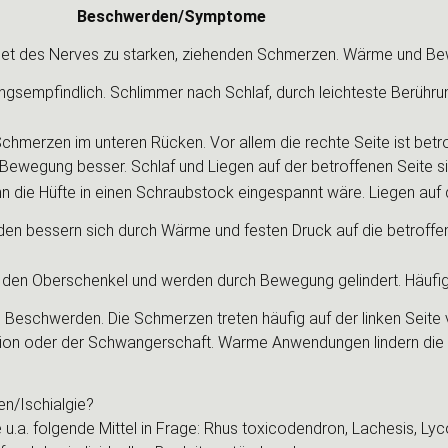
Beschwerden/Symptome
et des Nerves zu starken, ziehenden Schmerzen. Wärme und Be
ngsempfindlich. Schlimmer nach Schlaf, durch leichteste Berüh
hmerzen im unteren Rücken. Vor allem die rechte Seite ist betr
wegung besser. Schlaf und Liegen auf der betroffenen Seite si
n die Hüfte in einen Schraubstock eingespannt wäre. Liegen auf 
en bessern sich durch Wärme und festen Druck auf die betroffe
 den Oberschenkel und werden durch Bewegung gelindert. Häufig t
Beschwerden. Die Schmerzen treten häufig auf der linken Seite v
ation oder der Schwangerschaft. Warme Anwendungen lindern di
n/Ischialgie?
a. folgende Mittel in Frage: Rhus toxicodendron, Lachesis, Lyc