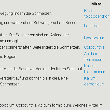
Mittel
Rhus
wegung lindern die Schmerzen.
toxicodendron
rung und während der Schwangerschaft. Besser
Lachesis
offen. Die Schmerzen sind am Anfang der
Lycopodium
nd unmöglich.
der schmerzhaften Seite lindert die Schmerzen.
Colocynthis
Acidum
ne Region.
formicicum
Kalium
reten die Beschwerden auf der linken Seite auf.
bichromicum
erstärkt auf und können bis in die Beine
Kalium
e Schmerzen.
carbonicum
opodium, Colocynthis, Acidum formicicum. Welches Mittel im